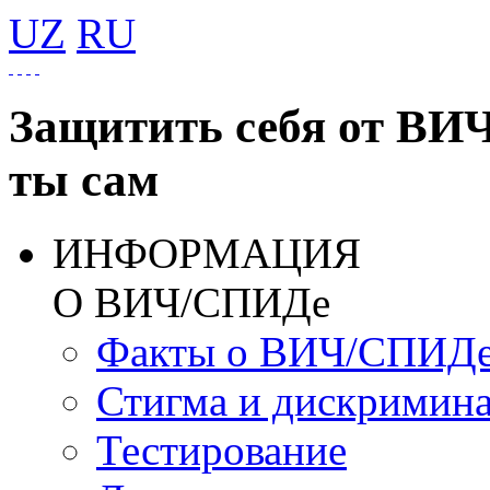
UZ
RU
Защитить себя от ВИ
ты сам
ИНФОРМАЦИЯ
О ВИЧ/СПИДе
Факты о ВИЧ/СПИД
Стигма и дискримин
Тестирование