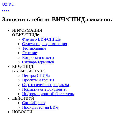
UZ
RU
Защитить себя от ВИЧ/СПИДа можешь 
ИНФОРМАЦИЯ
О ВИЧ/СПИДе
Факты о ВИЧ/СПИДе
Стигма и дискриминация
Тестирование
Лечение
Вопросы и ответы
Словарь терминов
ВИЧ/СПИД
В УЗБЕКИСТАНЕ
Центры СПИДа
Проекты и гранты
Стратегическая программа
Нормативные документы
Информационный бюллетень
ДЕЙСТВУЙ
Снижай риск
Пройди тест на ВИЧ
НОВОСТИ