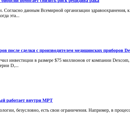
 биопсии помогает снизить риск рецидива рака
 Согласно данным Всемирной организации здравоохранения, к 2
гда эта...
аров после сделки с производителем медицинских приборов D
лучил инвестиции в размере $75 миллионов от компании Dexcom
рии D,...
рый работает внутри МРТ
нологии, безусловно, есть свои ограничения. Например, в проце