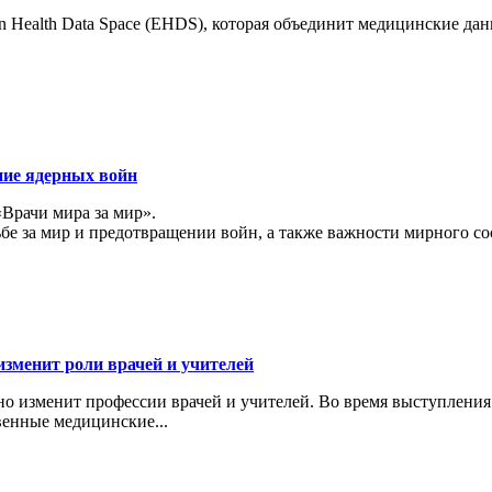
 Health Data Space (EHDS), которая объединит медицинские да
ние ядерных войн
«Врачи мира за мир».
ьбе за мир и предотвращении войн, а также важности мирного с
изменит роли врачей и учителей
ьно изменит профессии врачей и учителей. Во время выступлени
венные медицинские...