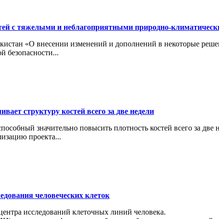
тей с тяжелыми и неблагоприятными природно-климатичес
кистан «О внесении изменений и дополнений в некоторые реше
й безопасности...
вает структуру костей всего за две недели
особный значительно повысить плотность костей всего за две н
изацию проекта...
ледования человеческих клеток
 центра исследований клеточных линий человека.