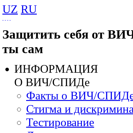
UZ
RU
Защитить себя от ВИ
ты сам
ИНФОРМАЦИЯ
О ВИЧ/СПИДе
Факты о ВИЧ/СПИД
Стигма и дискримин
Тестирование