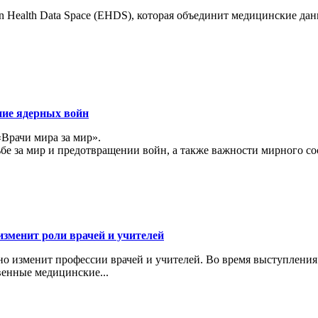
 Health Data Space (EHDS), которая объединит медицинские да
ние ядерных войн
«Врачи мира за мир».
ьбе за мир и предотвращении войн, а также важности мирного с
изменит роли врачей и учителей
ьно изменит профессии врачей и учителей. Во время выступлени
венные медицинские...