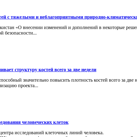
тей с тяжелыми и неблагоприятными природно-климатичес
кистан «О внесении изменений и дополнений в некоторые реше
й безопасности...
вает структуру костей всего за две недели
особный значительно повысить плотность костей всего за две н
изацию проекта...
ледования человеческих клеток
 центра исследований клеточных линий человека.