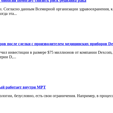
 биопсии помогает снизить риск рецидива рака
 Согласно данным Всемирной организации здравоохранения, к 2
гда эта...
аров после сделки с производителем медицинских приборов D
лучил инвестиции в размере $75 миллионов от компании Dexcom
рии D,...
рый работает внутри МРТ
нологии, безусловно, есть свои ограничения. Например, в проце