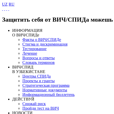
UZ
RU
Защитить себя от ВИЧ/СПИДа можешь 
ИНФОРМАЦИЯ
О ВИЧ/СПИДе
Факты о ВИЧ/СПИДе
Стигма и дискриминация
Тестирование
Лечение
Вопросы и ответы
Словарь терминов
ВИЧ/СПИД
В УЗБЕКИСТАНЕ
Центры СПИДа
Проекты и гранты
Стратегическая программа
Нормативные документы
Информационный бюллетень
ДЕЙСТВУЙ
Снижай риск
Пройди тест на ВИЧ
НОВОСТИ