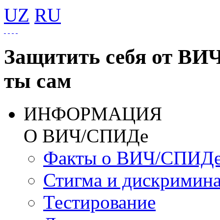
UZ
RU
Защитить себя от ВИ
ты сам
ИНФОРМАЦИЯ
О ВИЧ/СПИДе
Факты о ВИЧ/СПИД
Стигма и дискримин
Тестирование