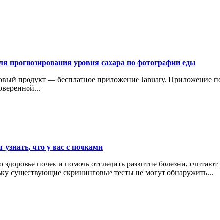
ля прогнозирования уровня сахара по фотографии еды
новый продукт — бесплатное приложение January. Приложение п
веренной...
 узнать, что у вас с почками
 здоровье почек и помочь отследить развитие болезни, считают
ьку существующие скрининговые тесты не могут обнаружить...