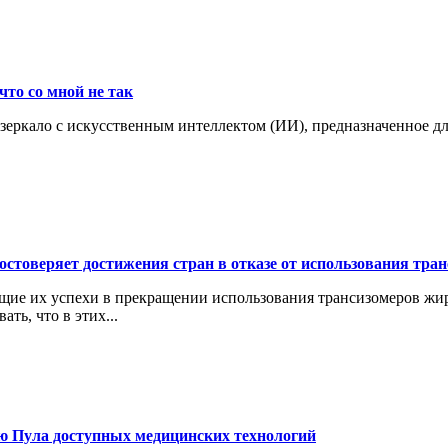
что со мной не так
 зеркало с искусственным интеллектом (ИИ), предназначенное д
остоверяет достижения стран в отказе от использования тр
щие их успехи в прекращении использования трансизомеров жи
ть, что в этих...
ю Пула доступных медицинских технологий