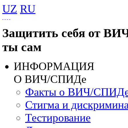
UZ
RU
Защитить себя от ВИ
ты сам
ИНФОРМАЦИЯ
О ВИЧ/СПИДе
Факты о ВИЧ/СПИД
Стигма и дискримин
Тестирование