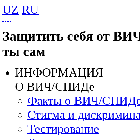
UZ
RU
Защитить себя от ВИ
ты сам
ИНФОРМАЦИЯ
О ВИЧ/СПИДе
Факты о ВИЧ/СПИД
Стигма и дискримин
Тестирование