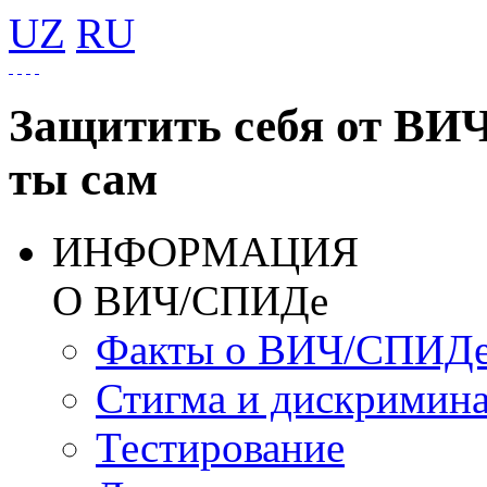
UZ
RU
Защитить себя от ВИ
ты сам
ИНФОРМАЦИЯ
О ВИЧ/СПИДе
Факты о ВИЧ/СПИД
Стигма и дискримин
Тестирование