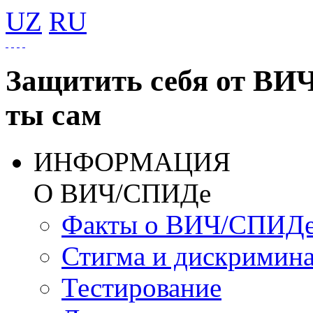
UZ
RU
Защитить себя от ВИ
ты сам
ИНФОРМАЦИЯ
О ВИЧ/СПИДе
Факты о ВИЧ/СПИД
Стигма и дискримин
Тестирование