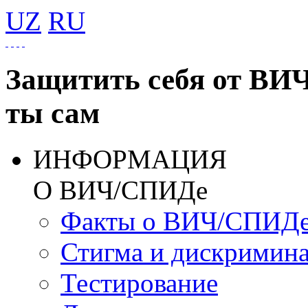
UZ
RU
Защитить себя от ВИ
ты сам
ИНФОРМАЦИЯ
О ВИЧ/СПИДе
Факты о ВИЧ/СПИД
Стигма и дискримин
Тестирование