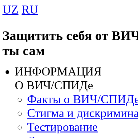
UZ
RU
Защитить себя от ВИ
ты сам
ИНФОРМАЦИЯ
О ВИЧ/СПИДе
Факты о ВИЧ/СПИД
Стигма и дискримин
Тестирование