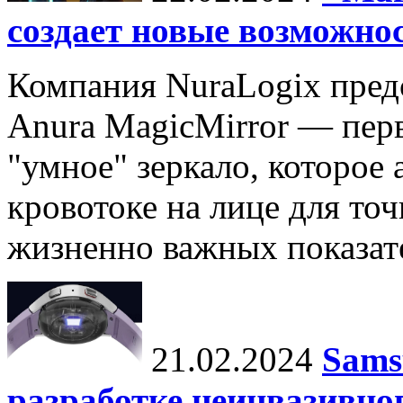
создает новые возможно
Компания NuraLogix пред
Anura MagicMirror — перв
"умное" зеркало, которое
кровотоке на лице для то
жизненно важных показате
21.02.2024
Sams
разработке неинвазивно