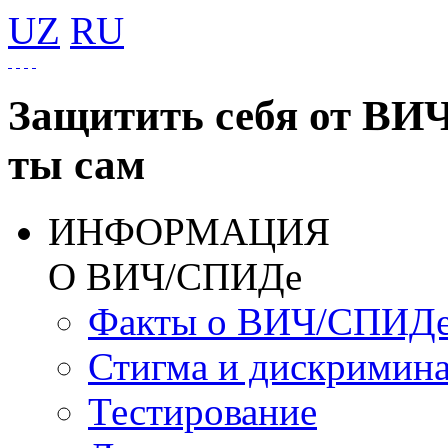
UZ
RU
Защитить себя от ВИ
ты сам
ИНФОРМАЦИЯ
О ВИЧ/СПИДе
Факты о ВИЧ/СПИД
Стигма и дискримин
Тестирование