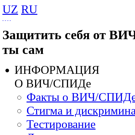
UZ
RU
Защитить себя от ВИ
ты сам
ИНФОРМАЦИЯ
О ВИЧ/СПИДе
Факты о ВИЧ/СПИД
Стигма и дискримин
Тестирование