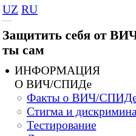
UZ
RU
Защитить себя от ВИ
ты сам
ИНФОРМАЦИЯ
О ВИЧ/СПИДе
Факты о ВИЧ/СПИД
Стигма и дискримин
Тестирование