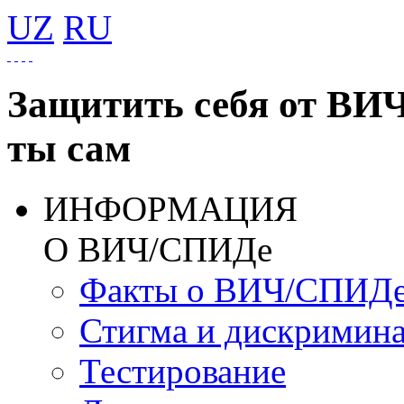
UZ
RU
Защитить себя от ВИ
ты сам
ИНФОРМАЦИЯ
О ВИЧ/СПИДе
Факты о ВИЧ/СПИД
Стигма и дискримин
Тестирование