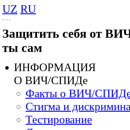
UZ
RU
Защитить себя от ВИ
ты сам
ИНФОРМАЦИЯ
О ВИЧ/СПИДе
Факты о ВИЧ/СПИД
Стигма и дискримин
Тестирование