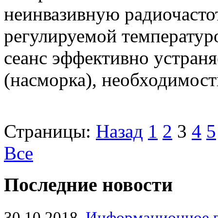
неинвазивную радиочасто
регулируемой температуро
сеанс эффективно устран
(насморка), необходимост
Страницы:
Назад
1
2
3
4
5
Все
Последние новости
30.10.2018
Информационное 