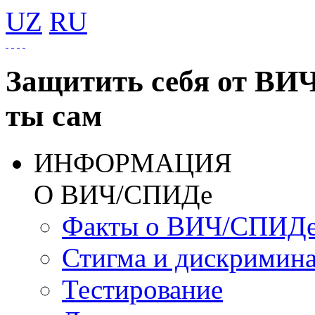
UZ
RU
Защитить себя от ВИ
ты сам
ИНФОРМАЦИЯ
О ВИЧ/СПИДе
Факты о ВИЧ/СПИД
Стигма и дискримин
Тестирование