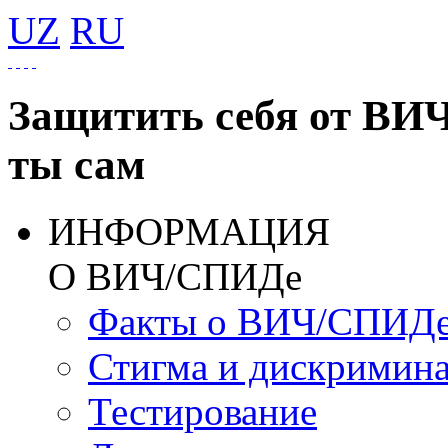
UZ
RU
Защитить себя от ВИ
ты сам
ИНФОРМАЦИЯ
О ВИЧ/СПИДе
Факты о ВИЧ/СПИД
Стигма и дискримин
Тестирование