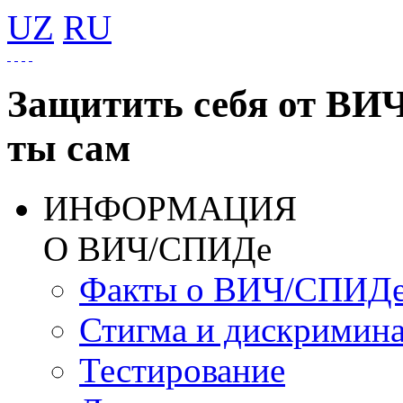
UZ
RU
Защитить себя от ВИ
ты сам
ИНФОРМАЦИЯ
О ВИЧ/СПИДе
Факты о ВИЧ/СПИД
Стигма и дискримин
Тестирование