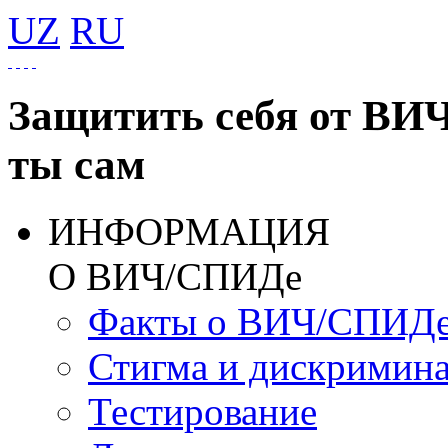
UZ
RU
Защитить себя от ВИ
ты сам
ИНФОРМАЦИЯ
О ВИЧ/СПИДе
Факты о ВИЧ/СПИД
Стигма и дискримин
Тестирование