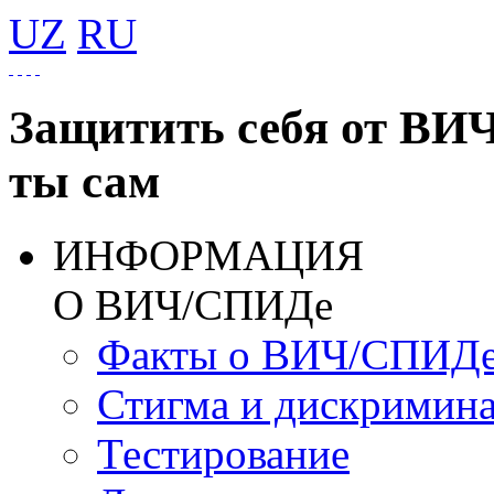
UZ
RU
Защитить себя от ВИ
ты сам
ИНФОРМАЦИЯ
О ВИЧ/СПИДе
Факты о ВИЧ/СПИД
Стигма и дискримин
Тестирование