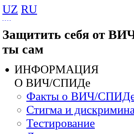
UZ
RU
Защитить себя от ВИ
ты сам
ИНФОРМАЦИЯ
О ВИЧ/СПИДе
Факты о ВИЧ/СПИД
Стигма и дискримин
Тестирование