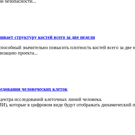
й безопасности...
вает структуру костей всего за две недели
особный значительно повысить плотность костей всего за две н
изацию проекта...
ледования человеческих клеток
 центра исследований клеточных линий человека.
И), которые в цифровом виде будут отображать динамический пр