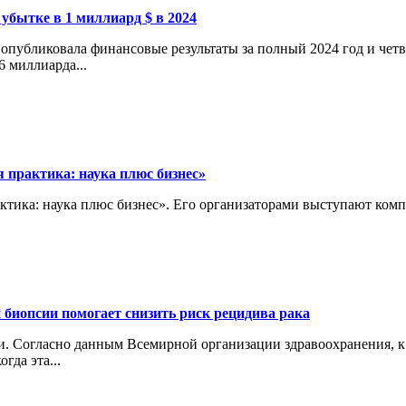
 убытке в 1 миллиард $ в 2024
опубликовала финансовые результаты за полный 2024 год и четв
6 миллиарда...
 практика: наука плюс бизнес»
актика: наука плюс бизнес». Его организаторами выступают ко
 биопсии помогает снизить риск рецидива рака
 Согласно данным Всемирной организации здравоохранения, к 2
гда эта...