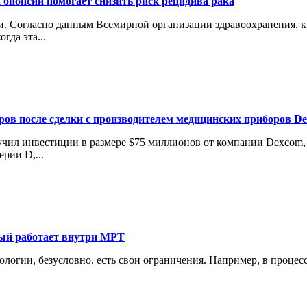
 биопсии помогает снизить риск рецидива рака
 Согласно данным Всемирной организации здравоохранения, к 2
гда эта...
аров после сделки с производителем медицинских приборов D
лучил инвестиции в размере $75 миллионов от компании Dexcom
рии D,...
рый работает внутри МРТ
нологии, безусловно, есть свои ограничения. Например, в проце