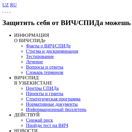
UZ
RU
Защитить себя от ВИЧ/СПИДа можешь 
ИНФОРМАЦИЯ
О ВИЧ/СПИДе
Факты о ВИЧ/СПИДе
Стигма и дискриминация
Тестирование
Лечение
Вопросы и ответы
Словарь терминов
ВИЧ/СПИД
В УЗБЕКИСТАНЕ
Центры СПИДа
Проекты и гранты
Стратегическая программа
Нормативные документы
Информационный бюллетень
ДЕЙСТВУЙ
Снижай риск
Пройди тест на ВИЧ
НОВОСТИ