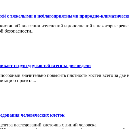
тей с тяжелыми и неблагоприятными природно-климатичес
кистан «О внесении изменений и дополнений в некоторые реше
й безопасности...
вает структуру костей всего за две недели
особный значительно повысить плотность костей всего за две н
изацию проекта...
ледования человеческих клеток
 центра исследований клеточных линий человека.