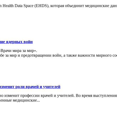
 Health Data Space (EHDS), которая объединит медицинские да
ние ядерных войн
«Врачи мира за мир».
ьбе за мир и предотвращении войн, а также важности мирного с
изменит роли врачей и учителей
ьно изменит профессии врачей и учителей. Во время выступлени
венные медицинские...