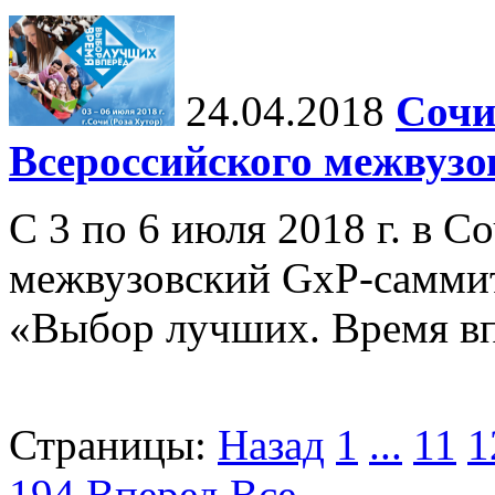
24.04.2018
Сочи
Всероссийского межвузо
С 3 по 6 июля 2018 г. в С
межвузовский GxP-самми
«Выбор лучших. Время вп
Страницы:
Назад
1
...
11
1
194
Вперед
Все