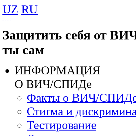
UZ
RU
Защитить себя от ВИ
ты сам
ИНФОРМАЦИЯ
О ВИЧ/СПИДе
Факты о ВИЧ/СПИД
Стигма и дискримин
Тестирование