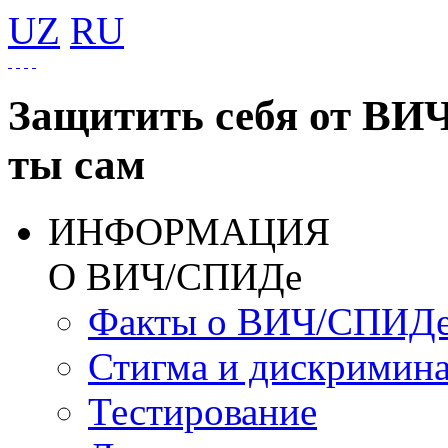
UZ
RU
Защитить себя от ВИ
ты сам
ИНФОРМАЦИЯ
О ВИЧ/СПИДе
Факты о ВИЧ/СПИД
Стигма и дискримин
Тестирование