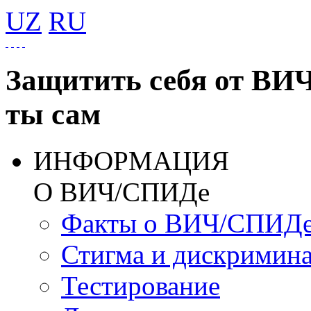
UZ
RU
Защитить себя от ВИ
ты сам
ИНФОРМАЦИЯ
О ВИЧ/СПИДе
Факты о ВИЧ/СПИД
Стигма и дискримин
Тестирование