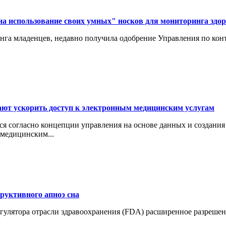
на использование своих умных" носков для мониторинга здо
инга младенцев, недавно получила одобрение Управления по ко
ют ускорить доступ к электронным медицинским услугам
ется согласно концепции управления на основе данных и создан
 медицинским...
руктивного апноэ сна
 регулятора отрасли здравоохранения (FDA) расширенное разреш