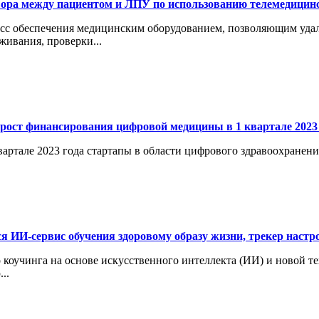
ора между пациентом и ЛПУ по использованию телемедицинс
сс обеспечения медицинским оборудованием, позволяющим удал
живания, проверки...
рост финансирования цифровой медицины в 1 квартале 2023 
вартале 2023 года стартапы в области цифрового здравоохранен
я ИИ-сервис обучения здоровому образу жизни, трекер настр
 коучинга на основе искусственного интеллекта (ИИ) и новой т
..