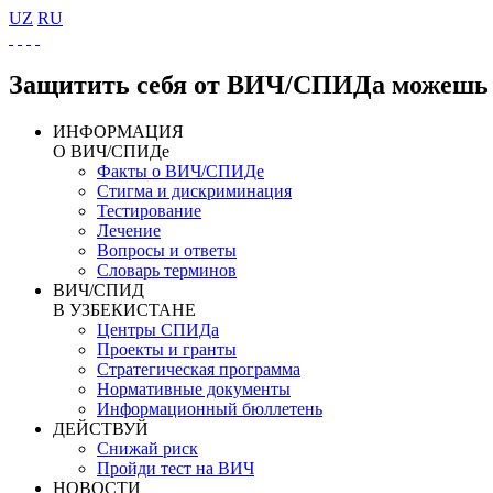
UZ
RU
Защитить себя от ВИЧ/СПИДа можешь 
ИНФОРМАЦИЯ
О ВИЧ/СПИДе
Факты о ВИЧ/СПИДе
Стигма и дискриминация
Тестирование
Лечение
Вопросы и ответы
Словарь терминов
ВИЧ/СПИД
В УЗБЕКИСТАНЕ
Центры СПИДа
Проекты и гранты
Стратегическая программа
Нормативные документы
Информационный бюллетень
ДЕЙСТВУЙ
Снижай риск
Пройди тест на ВИЧ
НОВОСТИ