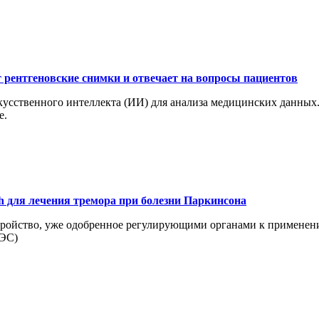
рентгеновские снимки и отвечает на вопросы пациентов
усственного интеллекта (ИИ) для анализа медицинских данных.
e.
h для лечения тремора при болезни Паркинсона
тройство, уже одобренное регулирующими органами к применению
ЧЭС)