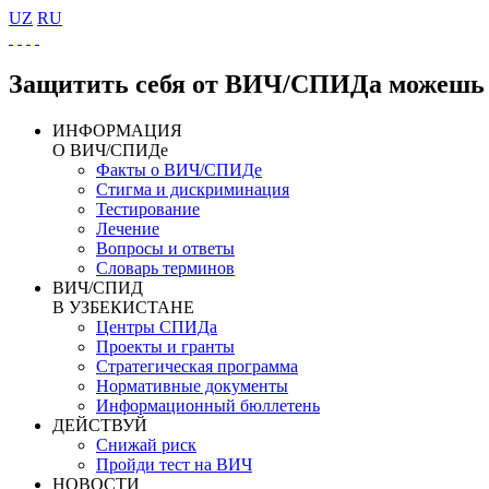
UZ
RU
Защитить себя от ВИЧ/СПИДа можешь 
ИНФОРМАЦИЯ
О ВИЧ/СПИДе
Факты о ВИЧ/СПИДе
Стигма и дискриминация
Тестирование
Лечение
Вопросы и ответы
Словарь терминов
ВИЧ/СПИД
В УЗБЕКИСТАНЕ
Центры СПИДа
Проекты и гранты
Стратегическая программа
Нормативные документы
Информационный бюллетень
ДЕЙСТВУЙ
Снижай риск
Пройди тест на ВИЧ
НОВОСТИ