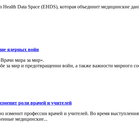
 Health Data Space (EHDS), которая объединит медицинские да
ние ядерных войн
«Врачи мира за мир».
ьбе за мир и предотвращении войн, а также важности мирного с
изменит роли врачей и учителей
ьно изменит профессии врачей и учителей. Во время выступлени
венные медицинские...