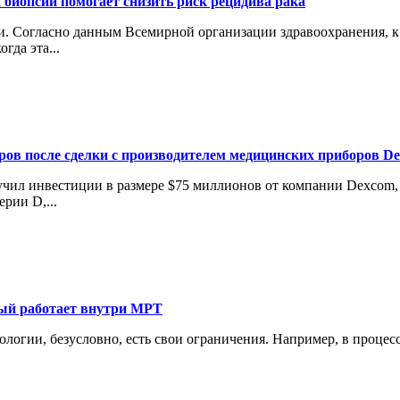
 биопсии помогает снизить риск рецидива рака
 Согласно данным Всемирной организации здравоохранения, к 2
гда эта...
аров после сделки с производителем медицинских приборов D
лучил инвестиции в размере $75 миллионов от компании Dexcom
рии D,...
рый работает внутри МРТ
нологии, безусловно, есть свои ограничения. Например, в проце