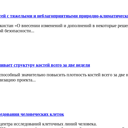
тей с тяжелыми и неблагоприятными природно-климатичес
кистан «О внесении изменений и дополнений в некоторые реше
й безопасности...
вает структуру костей всего за две недели
особный значительно повысить плотность костей всего за две н
изацию проекта...
ледования человеческих клеток
 центра исследований клеточных линий человека.