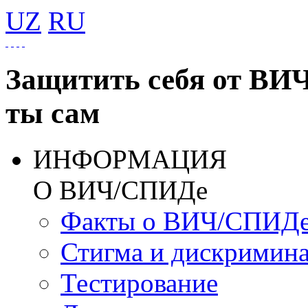
UZ
RU
Защитить себя от ВИ
ты сам
ИНФОРМАЦИЯ
О ВИЧ/СПИДе
Факты о ВИЧ/СПИД
Стигма и дискримин
Тестирование