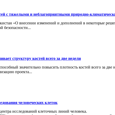
тей с тяжелыми и неблагоприятными природно-климатичес
кистан «О внесении изменений и дополнений в некоторые реше
й безопасности...
вает структуру костей всего за две недели
особный значительно повысить плотность костей всего за две н
изацию проекта...
ледования человеческих клеток
 центра исследований клеточных линий человека.