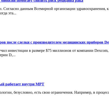
 биопсии помогает снизить риск рецидива рака
 Согласно данным Всемирной организации здравоохранения, к 2
гда эта...
аров после сделки с производителем медицинских приборов D
лучил инвестиции в размере $75 миллионов от компании Dexcom
рии D,...
рый работает внутри МРТ
нологии, безусловно, есть свои ограничения. Например, в проце