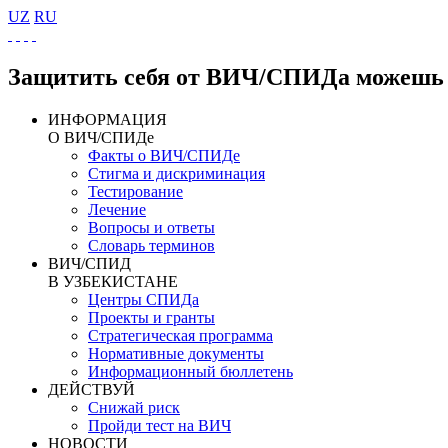
UZ
RU
Защитить себя от ВИЧ/СПИДа можешь 
ИНФОРМАЦИЯ
О ВИЧ/СПИДе
Факты о ВИЧ/СПИДе
Стигма и дискриминация
Тестирование
Лечение
Вопросы и ответы
Словарь терминов
ВИЧ/СПИД
В УЗБЕКИСТАНЕ
Центры СПИДа
Проекты и гранты
Стратегическая программа
Нормативные документы
Информационный бюллетень
ДЕЙСТВУЙ
Снижай риск
Пройди тест на ВИЧ
НОВОСТИ