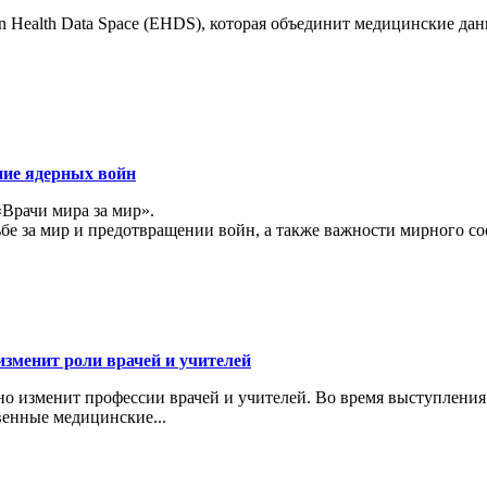
 Health Data Space (EHDS), которая объединит медицинские да
ние ядерных войн
«Врачи мира за мир».
ьбе за мир и предотвращении войн, а также важности мирного с
изменит роли врачей и учителей
ьно изменит профессии врачей и учителей. Во время выступлени
венные медицинские...