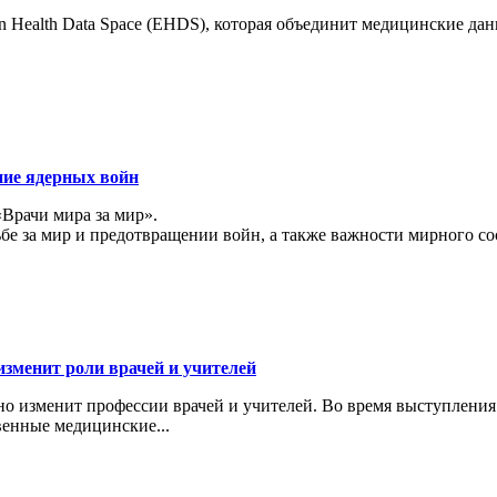
 Health Data Space (EHDS), которая объединит медицинские да
ние ядерных войн
«Врачи мира за мир».
ьбе за мир и предотвращении войн, а также важности мирного с
изменит роли врачей и учителей
ьно изменит профессии врачей и учителей. Во время выступлени
венные медицинские...