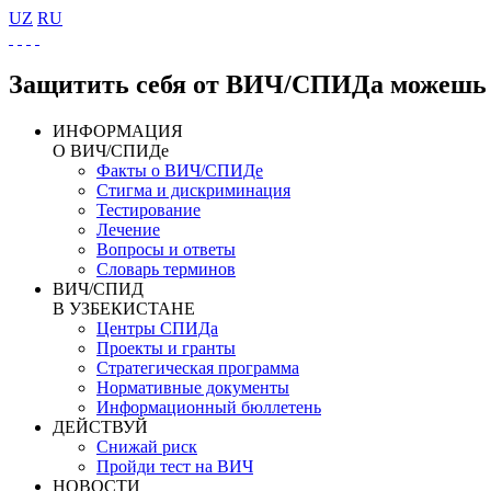
UZ
RU
Защитить себя от ВИЧ/СПИДа можешь 
ИНФОРМАЦИЯ
О ВИЧ/СПИДе
Факты о ВИЧ/СПИДе
Стигма и дискриминация
Тестирование
Лечение
Вопросы и ответы
Словарь терминов
ВИЧ/СПИД
В УЗБЕКИСТАНЕ
Центры СПИДа
Проекты и гранты
Стратегическая программа
Нормативные документы
Информационный бюллетень
ДЕЙСТВУЙ
Снижай риск
Пройди тест на ВИЧ
НОВОСТИ