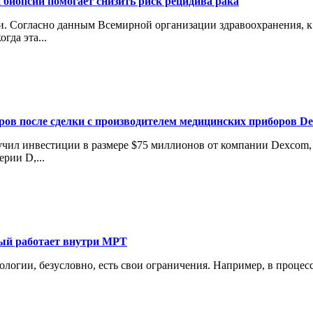
 биопсии помогает снизить риск рецидива рака
 Согласно данным Всемирной организации здравоохранения, к 2
гда эта...
аров после сделки с производителем медицинских приборов D
лучил инвестиции в размере $75 миллионов от компании Dexcom
рии D,...
рый работает внутри МРТ
нологии, безусловно, есть свои ограничения. Например, в проце