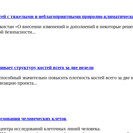
тей с тяжелыми и неблагоприятными природно-климатичес
кистан «О внесении изменений и дополнений в некоторые реше
й безопасности...
вает структуру костей всего за две недели
особный значительно повысить плотность костей всего за две н
изацию проекта...
ледования человеческих клеток
 центра исследований клеточных линий человека.