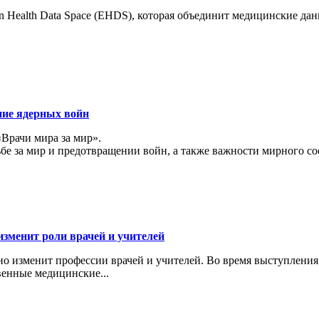
 Health Data Space (EHDS), которая объединит медицинские да
ние ядерных войн
«Врачи мира за мир».
ьбе за мир и предотвращении войн, а также важности мирного с
изменит роли врачей и учителей
ьно изменит профессии врачей и учителей. Во время выступлени
венные медицинские...