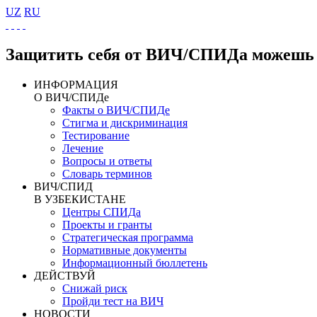
UZ
RU
Защитить себя от ВИЧ/СПИДа можешь 
ИНФОРМАЦИЯ
О ВИЧ/СПИДе
Факты о ВИЧ/СПИДе
Стигма и дискриминация
Тестирование
Лечение
Вопросы и ответы
Словарь терминов
ВИЧ/СПИД
В УЗБЕКИСТАНЕ
Центры СПИДа
Проекты и гранты
Стратегическая программа
Нормативные документы
Информационный бюллетень
ДЕЙСТВУЙ
Снижай риск
Пройди тест на ВИЧ
НОВОСТИ