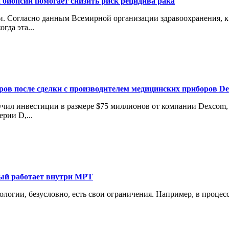
 биопсии помогает снизить риск рецидива рака
 Согласно данным Всемирной организации здравоохранения, к 2
гда эта...
аров после сделки с производителем медицинских приборов D
лучил инвестиции в размере $75 миллионов от компании Dexcom
рии D,...
рый работает внутри МРТ
нологии, безусловно, есть свои ограничения. Например, в проце