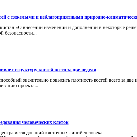
тей с тяжелыми и неблагоприятными природно-климатичес
кистан «О внесении изменений и дополнений в некоторые реше
й безопасности...
вает структуру костей всего за две недели
особный значительно повысить плотность костей всего за две н
изацию проекта...
ледования человеческих клеток
 центра исследований клеточных линий человека.