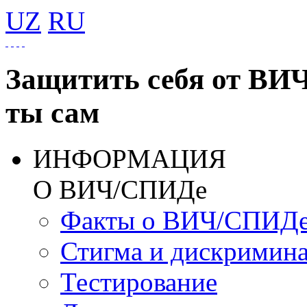
UZ
RU
Защитить себя от ВИ
ты сам
ИНФОРМАЦИЯ
О ВИЧ/СПИДе
Факты о ВИЧ/СПИД
Стигма и дискримин
Тестирование