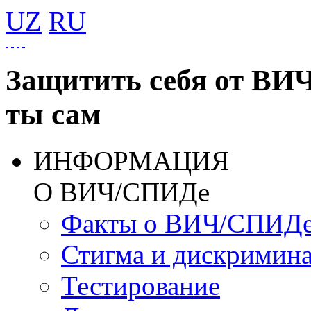
UZ
RU
Защитить себя от ВИ
ты сам
ИНФОРМАЦИЯ
О ВИЧ/СПИДе
Факты о ВИЧ/СПИД
Стигма и дискримин
Тестирование