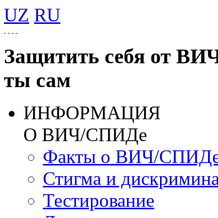
UZ
RU
Защитить себя от ВИ
ты сам
ИНФОРМАЦИЯ
О ВИЧ/СПИДе
Факты о ВИЧ/СПИД
Стигма и дискримин
Тестирование