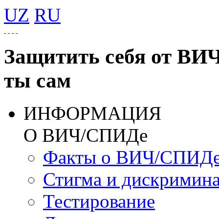
UZ
RU
Защитить себя от ВИ
ты сам
ИНФОРМАЦИЯ
О ВИЧ/СПИДе
Факты о ВИЧ/СПИД
Стигма и дискримин
Тестирование