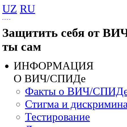
UZ
RU
Защитить себя от ВИ
ты сам
ИНФОРМАЦИЯ
О ВИЧ/СПИДе
Факты о ВИЧ/СПИД
Стигма и дискримин
Тестирование