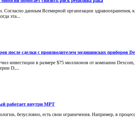
 биопсии помогает снизить риск рецидива рака
 Согласно данным Всемирной организации здравоохранения, к 2
гда эта...
аров после сделки с производителем медицинских приборов D
лучил инвестиции в размере $75 миллионов от компании Dexcom
рии D,...
рый работает внутри МРТ
нологии, безусловно, есть свои ограничения. Например, в проце