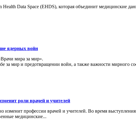
 Health Data Space (EHDS), которая объединит медицинские да
ние ядерных войн
«Врачи мира за мир».
ьбе за мир и предотвращении войн, а также важности мирного с
изменит роли врачей и учителей
ьно изменит профессии врачей и учителей. Во время выступлени
венные медицинские...