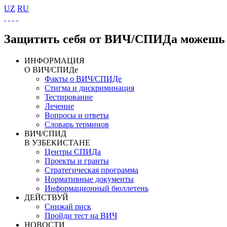
UZ
RU
Защитить себя от ВИЧ/СПИДа можешь 
ИНФОРМАЦИЯ
О ВИЧ/СПИДе
Факты о ВИЧ/СПИДе
Стигма и дискриминация
Тестирование
Лечение
Вопросы и ответы
Словарь терминов
ВИЧ/СПИД
В УЗБЕКИСТАНЕ
Центры СПИДа
Проекты и гранты
Стратегическая программа
Нормативные документы
Информационный бюллетень
ДЕЙСТВУЙ
Снижай риск
Пройди тест на ВИЧ
НОВОСТИ