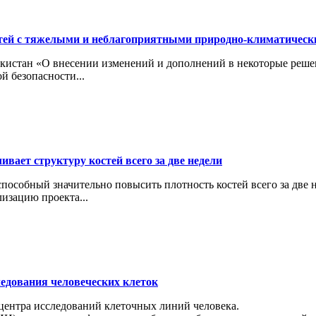
тей с тяжелыми и неблагоприятными природно-климатичес
кистан «О внесении изменений и дополнений в некоторые реше
й безопасности...
вает структуру костей всего за две недели
особный значительно повысить плотность костей всего за две н
изацию проекта...
ледования человеческих клеток
 центра исследований клеточных линий человека.