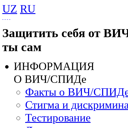
UZ
RU
Защитить себя от ВИ
ты сам
ИНФОРМАЦИЯ
О ВИЧ/СПИДе
Факты о ВИЧ/СПИД
Стигма и дискримин
Тестирование