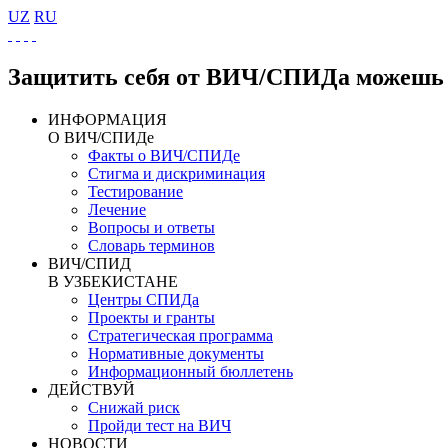
UZ
RU
Защитить себя от ВИЧ/СПИДа можешь 
ИНФОРМАЦИЯ
О ВИЧ/СПИДе
Факты о ВИЧ/СПИДе
Стигма и дискриминация
Тестирование
Лечение
Вопросы и ответы
Словарь терминов
ВИЧ/СПИД
В УЗБЕКИСТАНЕ
Центры СПИДа
Проекты и гранты
Стратегическая программа
Нормативные документы
Информационный бюллетень
ДЕЙСТВУЙ
Снижай риск
Пройди тест на ВИЧ
НОВОСТИ