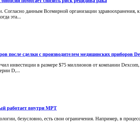
 биопсии помогает снизить риск рецидива рака
 Согласно данным Всемирной организации здравоохранения, к 2
гда эта...
аров после сделки с производителем медицинских приборов D
лучил инвестиции в размере $75 миллионов от компании Dexcom
рии D,...
рый работает внутри МРТ
нологии, безусловно, есть свои ограничения. Например, в проце