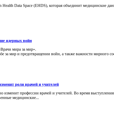
 Health Data Space (EHDS), которая объединит медицинские да
ние ядерных войн
«Врачи мира за мир».
ьбе за мир и предотвращении войн, а также важности мирного с
изменит роли врачей и учителей
ьно изменит профессии врачей и учителей. Во время выступлени
венные медицинские...