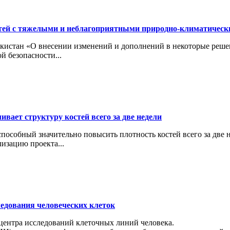
тей с тяжелыми и неблагоприятными природно-климатичес
кистан «О внесении изменений и дополнений в некоторые реше
й безопасности...
вает структуру костей всего за две недели
особный значительно повысить плотность костей всего за две н
изацию проекта...
ледования человеческих клеток
 центра исследований клеточных линий человека.