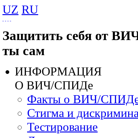
UZ
RU
Защитить себя от ВИ
ты сам
ИНФОРМАЦИЯ
О ВИЧ/СПИДе
Факты о ВИЧ/СПИД
Стигма и дискримин
Тестирование