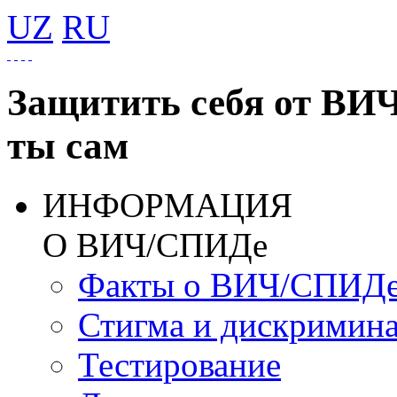
UZ
RU
Защитить себя от ВИ
ты сам
ИНФОРМАЦИЯ
О ВИЧ/СПИДе
Факты о ВИЧ/СПИД
Стигма и дискримин
Тестирование