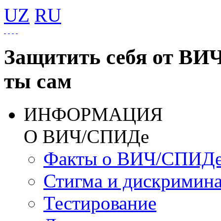
UZ
RU
Защитить себя от ВИ
ты сам
ИНФОРМАЦИЯ
О ВИЧ/СПИДе
Факты о ВИЧ/СПИД
Стигма и дискримин
Тестирование