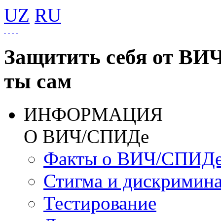
UZ
RU
Защитить себя от ВИ
ты сам
ИНФОРМАЦИЯ
О ВИЧ/СПИДе
Факты о ВИЧ/СПИД
Стигма и дискримин
Тестирование