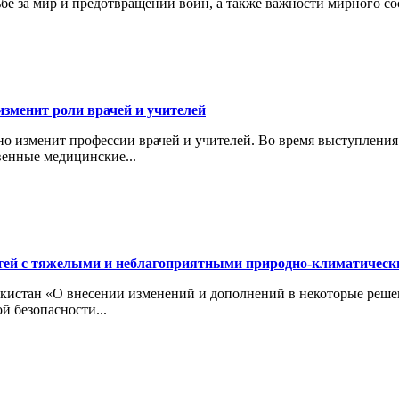
ьбе за мир и предотвращении войн, а также важности мирного с
изменит роли врачей и учителей
ьно изменит профессии врачей и учителей. Во время выступлени
венные медицинские...
тей с тяжелыми и неблагоприятными природно-климатичес
кистан «О внесении изменений и дополнений в некоторые реше
й безопасности...