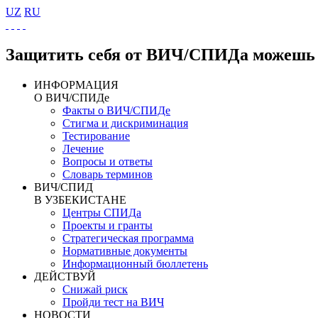
UZ
RU
Защитить себя от ВИЧ/СПИДа можешь 
ИНФОРМАЦИЯ
О ВИЧ/СПИДе
Факты о ВИЧ/СПИДе
Стигма и дискриминация
Тестирование
Лечение
Вопросы и ответы
Словарь терминов
ВИЧ/СПИД
В УЗБЕКИСТАНЕ
Центры СПИДа
Проекты и гранты
Стратегическая программа
Нормативные документы
Информационный бюллетень
ДЕЙСТВУЙ
Снижай риск
Пройди тест на ВИЧ
НОВОСТИ