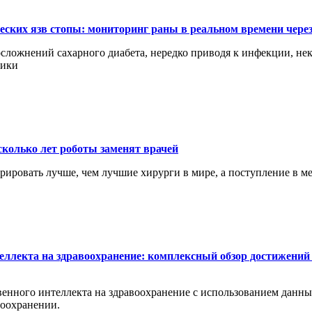
еских язв стопы: мониторинг раны в реальном времени чере
сложнений сахарного диабета, нередко приводя к инфекции, нек
ники
сколько лет роботы заменят врачей
перировать лучше, чем лучшие хирурги в мире, а поступление в 
еллекта на здравоохранение: комплексный обзор достижений 
енного интеллекта на здравоохранение с использованием данных 
воохранении.