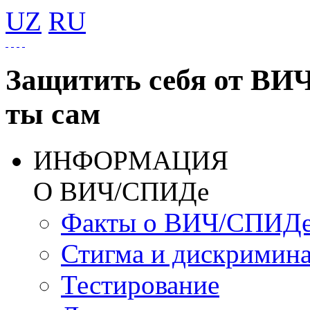
UZ
RU
Защитить себя от ВИ
ты сам
ИНФОРМАЦИЯ
О ВИЧ/СПИДе
Факты о ВИЧ/СПИД
Стигма и дискримин
Тестирование