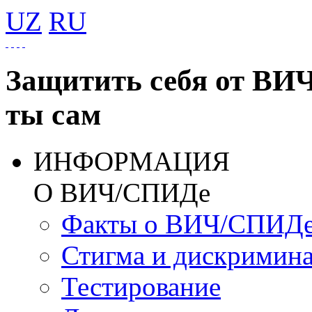
UZ
RU
Защитить себя от ВИ
ты сам
ИНФОРМАЦИЯ
О ВИЧ/СПИДе
Факты о ВИЧ/СПИД
Стигма и дискримин
Тестирование