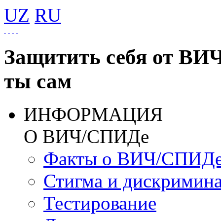
UZ
RU
Защитить себя от ВИ
ты сам
ИНФОРМАЦИЯ
О ВИЧ/СПИДе
Факты о ВИЧ/СПИД
Стигма и дискримин
Тестирование